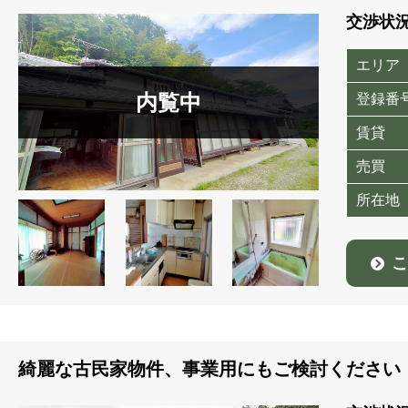
交渉状
エリア
登録番
賃貸
売買
所在地
こ
綺麗な古民家物件、事業用にもご検討ください