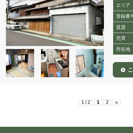
エリア
登録番
賃貸
売買
所在地
こ
1 / 2
1
2
»