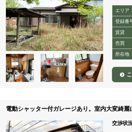
エリア
登録番
賃貸
売買
所在地
こ
電動シャッター付ガレージあり。室内大変綺麗
交渉状