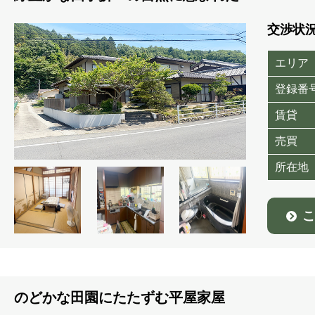
交渉状
エリア
登録番
賃貸
売買
所在地
こ
のどかな田園にたたずむ平屋家屋