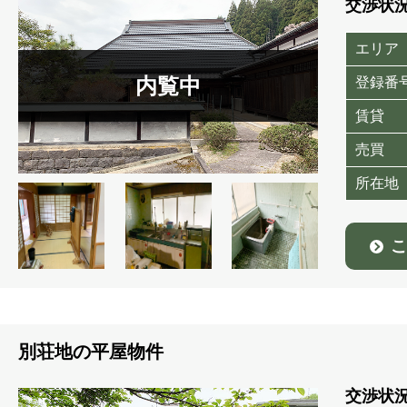
交渉状
エリア
登録番
賃貸
売買
所在地
こ
別荘地の平屋物件
交渉状