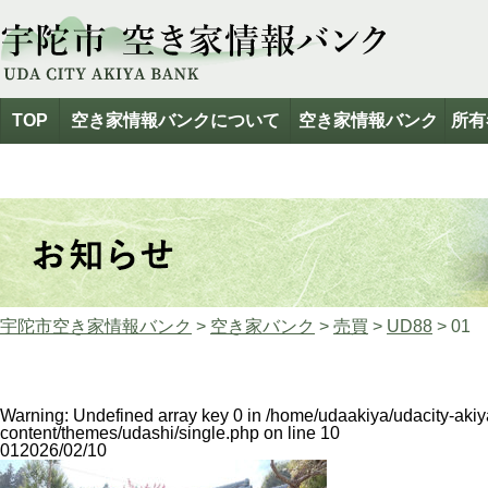
TOP
空き家情報バンクについて
空き家情報バンク
所有
宇陀市空き家情報バンク
>
空き家バンク
>
売買
>
UD88
>
01
Warning
: Undefined array key 0 in
/home/udaakiya/udacity-aki
content/themes/udashi/single.php
on line
10
01
2026/02/10