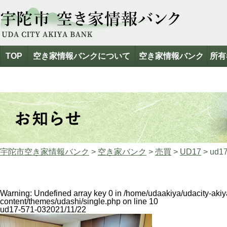
TOP
空き家情報バンクについて
空き家情報バンク
所有
宇陀市空き家情報バンク
>
空き家バンク
>
売買
>
UD17
>
ud17
Warning
: Undefined array key 0 in
/home/udaakiya/udacity-aki
content/themes/udashi/single.php
on line
10
ud17-571-03
2021/11/22