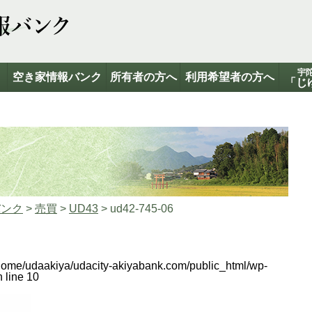
宇
て
空き家情報バンク
所有者の方へ
利用希望者の方へ
「じ
バンク
>
売買
>
UD43
>
ud42-745-06
home/udaakiya/udacity-akiyabank.com/public_html/wp-
 line
10