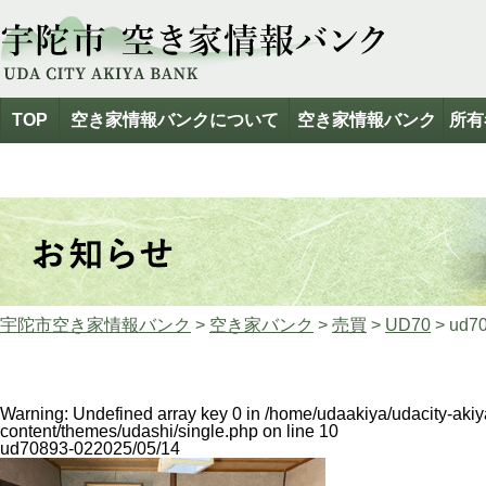
TOP
空き家情報バンクについて
空き家情報バンク
所有
宇陀市空き家情報バンク
>
空き家バンク
>
売買
>
UD70
>
ud7
Warning
: Undefined array key 0 in
/home/udaakiya/udacity-aki
content/themes/udashi/single.php
on line
10
ud70893-02
2025/05/14